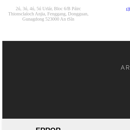
2ú, 3ú, 4ú, 5ú Urlár, Bloc 6/B Páirc
c
Thionsclaíoch Anjia, Fenggang, Dongguan,
Gunagdong 523000 An tSín
AR