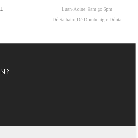
11
Luan-Aoine: 9am go 6pm
Dé Sathairn,
Dé Domhnaigh: Dúnta
NN?