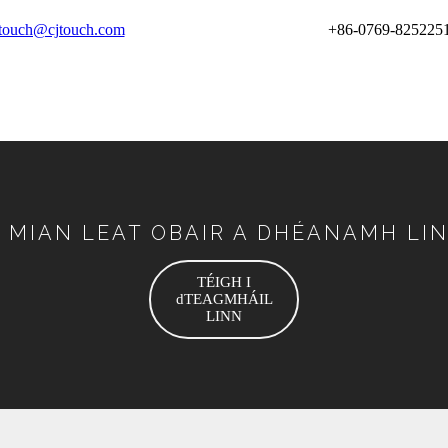
jtouch@cjtouch.com
+86-0769-825225
 MIAN LEAT OBAIR A DHÉANAMH LI
TÉIGH I
dTEAGMHÁIL
LINN