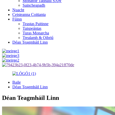
Monatóir Tadhaill SAW
Saincheapadh
Nuacht
Ceisteanna Coitianta
Fúinn
Teastas Paitinne
Taispeántas
Turas Monarcha
Trealamh & Oibriú
Déan Teagmháil Linn
Baile
Déan Teagmháil Linn
Déan Teagmháil Linn