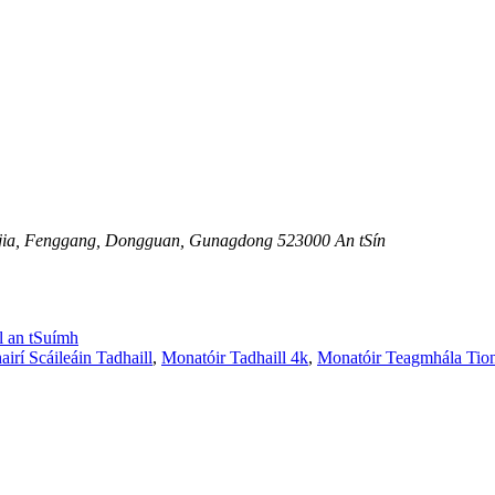
 Anjia, Fenggang, Dongguan, Gunagdong 523000 An tSín
l an tSuímh
irí Scáileáin Tadhaill
,
Monatóir Tadhaill 4k
,
Monatóir Teagmhála Tion