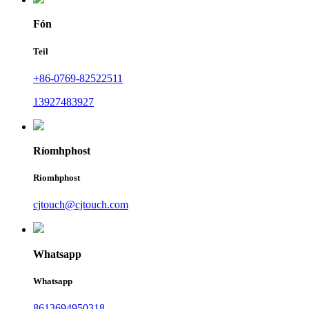
Fón
Teil
+86-0769-82522511
13927483927
Ríomhphost
Ríomhphost
cjtouch@cjtouch.com
Whatsapp
Whatsapp
8613694950318