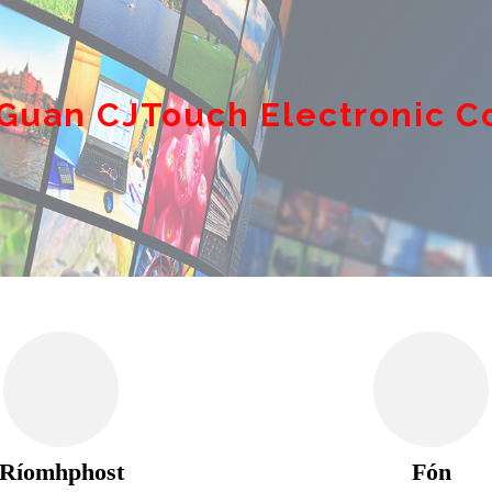
Guan CJTouch Electronic Co.
Ríomhphost
Fón