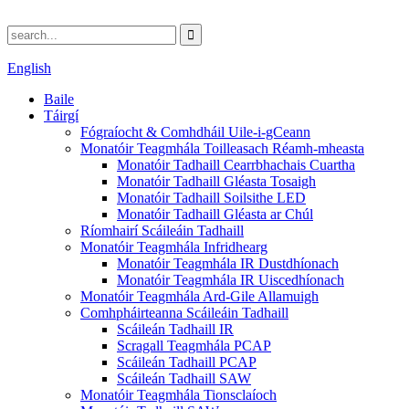
English
Baile
Táirgí
Fógraíocht & Comhdháil Uile-i-gCeann
Monatóir Teagmhála Toilleasach Réamh-mheasta
Monatóir Tadhaill Cearrbhachais Cuartha
Monatóir Tadhaill Gléasta Tosaigh
Monatóir Tadhaill Soilsithe LED
Monatóir Tadhaill Gléasta ar Chúl
Ríomhairí Scáileáin Tadhaill
Monatóir Teagmhála Infridhearg
Monatóir Teagmhála IR Dustdhíonach
Monatóir Teagmhála IR Uiscedhíonach
Monatóir Teagmhála Ard-Gile Allamuigh
Comhpháirteanna Scáileáin Tadhaill
Scáileán Tadhaill IR
Scragall Teagmhála PCAP
Scáileán Tadhaill PCAP
Scáileán Tadhaill SAW
Monatóir Teagmhála Tionsclaíoch