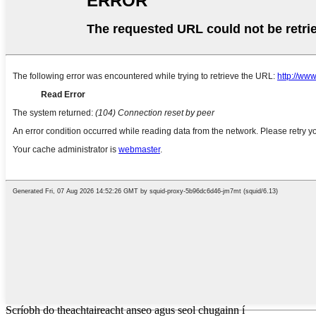
Scríobh do theachtaireacht anseo agus seol chugainn í