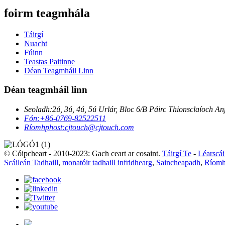
foirm teagmhála
Táirgí
Nuacht
Fúinn
Teastas Paitinne
Déan Teagmháil Linn
Déan teagmháil linn
Seoladh:
2ú, 3ú, 4ú, 5ú Urlár, Bloc 6/B Páirc Thionsclaíoch
Fón:
+86-0769-82522511
Ríomhphost:
cjtouch@cjtouch.com
© Cóipcheart - 2010-2023: Gach ceart ar cosaint.
Táirgí Te
-
Léarscái
Scáileán Tadhaill
,
monatóir tadhaill infridhearg
,
Saincheapadh
,
Ríomha