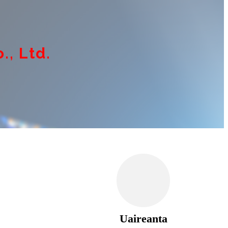
, Ltd.
Uaireanta