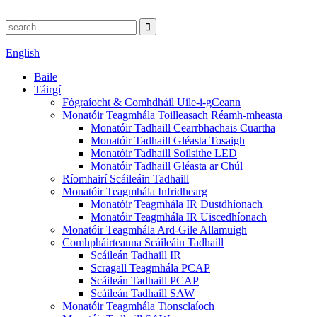
English
Baile
Táirgí
Fógraíocht & Comhdháil Uile-i-gCeann
Monatóir Teagmhála Toilleasach Réamh-mheasta
Monatóir Tadhaill Cearrbhachais Cuartha
Monatóir Tadhaill Gléasta Tosaigh
Monatóir Tadhaill Soilsithe LED
Monatóir Tadhaill Gléasta ar Chúl
Ríomhairí Scáileáin Tadhaill
Monatóir Teagmhála Infridhearg
Monatóir Teagmhála IR Dustdhíonach
Monatóir Teagmhála IR Uiscedhíonach
Monatóir Teagmhála Ard-Gile Allamuigh
Comhpháirteanna Scáileáin Tadhaill
Scáileán Tadhaill IR
Scragall Teagmhála PCAP
Scáileán Tadhaill PCAP
Scáileán Tadhaill SAW
Monatóir Teagmhála Tionsclaíoch