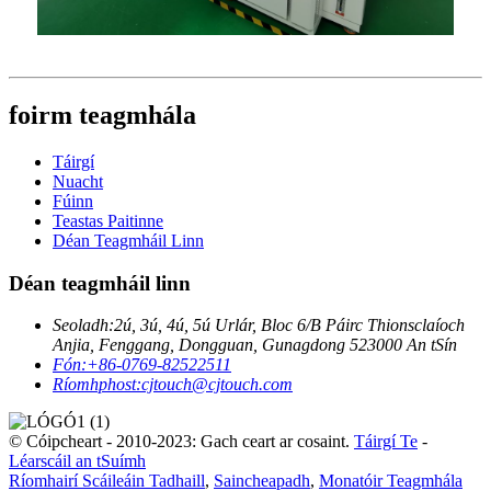
foirm teagmhála
Táirgí
Nuacht
Fúinn
Teastas Paitinne
Déan Teagmháil Linn
Déan teagmháil linn
Seoladh:
2ú, 3ú, 4ú, 5ú Urlár, Bloc 6/B Páirc Thionsclaíoch
Anjia, Fenggang, Dongguan, Gunagdong 523000 An tSín
Fón:
+86-0769-82522511
Ríomhphost:
cjtouch@cjtouch.com
© Cóipcheart - 2010-2023: Gach ceart ar cosaint.
Táirgí Te
-
Léarscáil an tSuímh
Ríomhairí Scáileáin Tadhaill
,
Saincheapadh
,
Monatóir Teagmhála