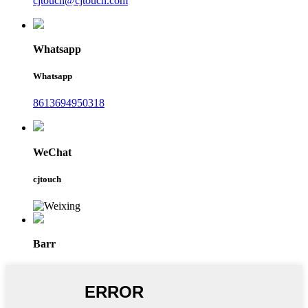
cjtouch@cjtouch.com
Whatsapp
Whatsapp
8613694950318
WeChat
cjtouch
Barr