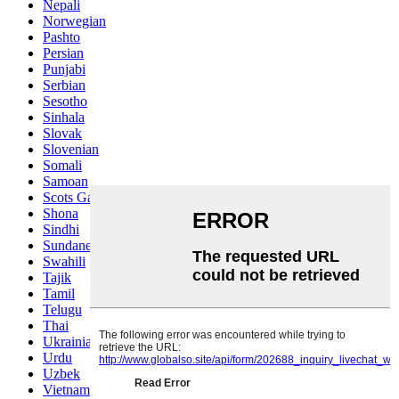
Nepali
Norwegian
Pashto
Persian
Punjabi
Serbian
Sesotho
Sinhala
Slovak
Slovenian
Somali
Samoan
Scots Gaelic
Shona
Sindhi
Sundanese
Swahili
Tajik
Tamil
Telugu
Thai
Ukrainian
Urdu
Uzbek
Vietnamese