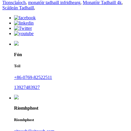
Tionsclaíoch
,
monatóir tadhaill infridhearg
,
Monatóir Tadhaill 4k
,
Scáileán Tadhaill
,
Fón
Teil
+86-0769-82522511
13927483927
Ríomhphost
Ríomhphost