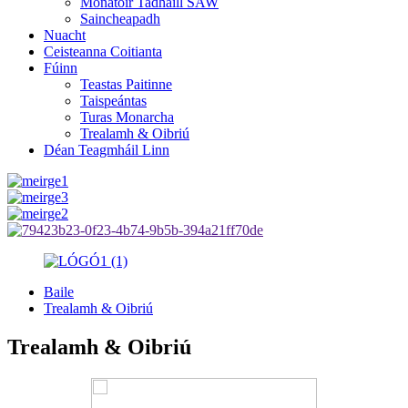
Monatóir Tadhaill SAW
Saincheapadh
Nuacht
Ceisteanna Coitianta
Fúinn
Teastas Paitinne
Taispeántas
Turas Monarcha
Trealamh & Oibriú
Déan Teagmháil Linn
Baile
Trealamh & Oibriú
Trealamh & Oibriú