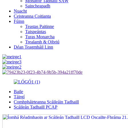
Monatóir Tadhaill SAW
Saincheapadh
Nuacht
Ceisteanna Coitianta
Fúinn
Teastas Paitinne
Taispeántas
Turas Monarcha
Trealamh & Oibriú
Déan Teagmháil Linn
Baile
Táirgí
Comhpháirteanna Scáileáin Tadhaill
Scáileán Tadhaill PCAP