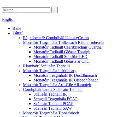
English
Baile
Táirgí
Fógraíocht & Comhdháil Uile-i-gCeann
Monatóir Teagmhála Toilleasach Réamh-mheasta
Monatóir Tadhaill Cearrbhachais Cuartha
Monatóir Tadhaill Gléasta Tosaigh
Monatóir Tadhaill Soilsithe LED
Monatóir Tadhaill Gléasta ar Chúl
Ríomhairí Scáileáin Tadhaill
Monatóir Teagmhála Infridhearg
Monatóir Teagmhála IR Dustdhíonach
Monatóir Teagmhála IR Uiscedhíonach
Monatóir Teagmhála Ard-Gile Allamuigh
Comhpháirteanna Scáileáin Tadhaill
Scáileán Tadhaill IR
Scragall Teagmhála PCAP
Scáileán Tadhaill PCAP
Scáileán Tadhaill SAW
Monatóir Teagmhála Tionsclaíoch