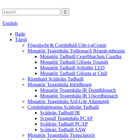
English
Baile
Táirgí
Fógraíocht & Comhdháil Uile-i-gCeann
Monatóir Teagmhála Toilleasach Réamh-mheasta
Monatóir Tadhaill Cearrbhachais Cuartha
Monatóir Tadhaill Gléasta Tosaigh
Monatóir Tadhaill Soilsithe LED
Monatóir Tadhaill Gléasta ar Chúl
Ríomhairí Scáileáin Tadhaill
Monatóir Teagmhála Infridhearg
Monatóir Teagmhála IR Dustdhíonach
Monatóir Teagmhála IR Uiscedhíonach
Monatóir Teagmhála Ard-Gile Allamuigh
Comhpháirteanna Scáileáin Tadhaill
Scáileán Tadhaill IR
Scragall Teagmhála PCAP
Scáileán Tadhaill PCAP
Scáileán Tadhaill SAW
Monatóir Teagmhála Tionsclaíoch