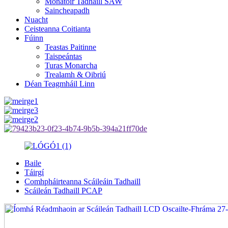
Monatóir Tadhaill SAW
Saincheapadh
Nuacht
Ceisteanna Coitianta
Fúinn
Teastas Paitinne
Taispeántas
Turas Monarcha
Trealamh & Oibriú
Déan Teagmháil Linn
Baile
Táirgí
Comhpháirteanna Scáileáin Tadhaill
Scáileán Tadhaill PCAP